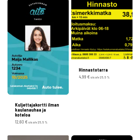
Hinnastotarra
4,99
€
sis alv 25,5 %
Kuljettajakortti ilman
kaulanauhaa ja
koteloa
12,60
€
sis alv 25,5 %