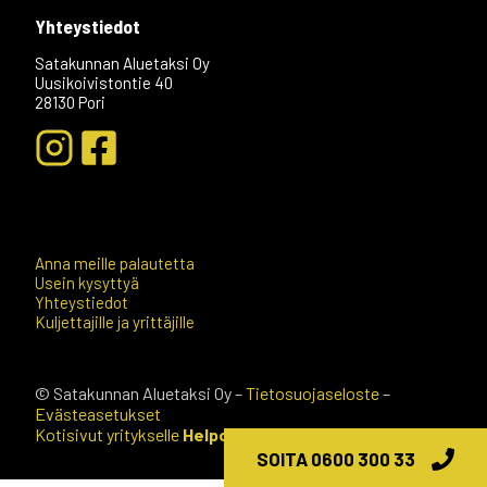
Yhteystiedot
Satakunnan Aluetaksi Oy
Uusikoivistontie 40
28130 Pori
+04
Anna meille palautetta
Usein kysyttyä
Yhteystiedot
Kuljettajille ja yrittäjille
© Satakunnan Aluetaksi Oy –
Tietosuojaseloste
–
Evästeasetukset
Kotisivut yritykselle
Helpotkotisivut.fi
SOITA 0600 300 33