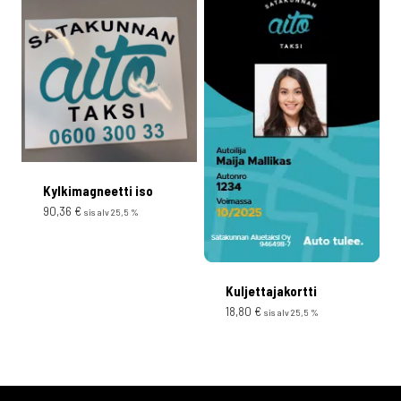
Kylkimagneetti iso
90,36
€
sis alv 25,5 %
Kuljettajakortti
18,80
€
sis alv 25,5 %