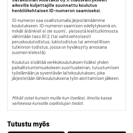
aikoville kuljettajille suunnattu koulutus
henkilökohtaisen ID-numeron saamiseksi.
ID-numeron saa osallistumalla järjestämäämme
koulutukseen. ID-numeron saamisen edellytyksenä on,
mikäli äidinkieli ei ole suomi, yleisestä kielitutkinnosta
vähintään taso B1.2. (tai vaihtoehtoisesti
peruskoulutodistus, lukiotodistus tai ammatillisen
tutkinnon todistus, jossa on hyväksytty arvosana
suomen kielestä).
Koulutus sisältää verkkokoulutuksen lisäksi yhden
paikallistuntemuskokeen suorituskerran, tutustumisen
työelämään ja syventävän laitekoulutuksen, joka
järjestetään lähikoulutuksena työn aloittamisen jälkeen.
Mikäli ostat kurssin muille kun itsellesi, ilmoita kassa
vaiheessa kurssille osallistujan tiedot.
Tutustu myös