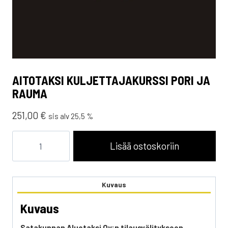
AITOTAKSI KULJETTAJAKURSSI PORI JA
RAUMA
251,00
€
sis alv 25,5 %
Aitotaksi
kuljettajakurssi
Lisää ostoskoriin
Pori
ja
Rauma
määrä
Kuvaus
Kuvaus
Satakunnan Aluetaksi Oy:n tilausvälitykseen