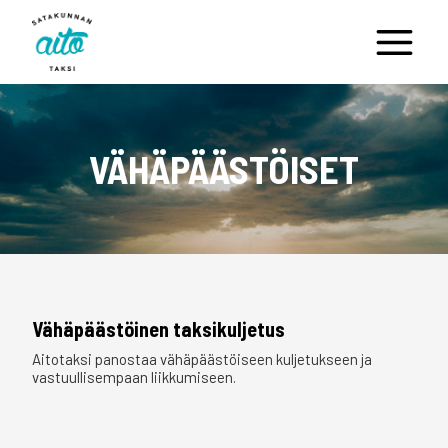
Siirry
sisältöön
VÄHÄPÄÄSTÖISET
Vähäpäästöinen taksikuljetus
Aitotaksi panostaa vähäpäästöiseen kuljetukseen ja
vastuullisempaan liikkumiseen.