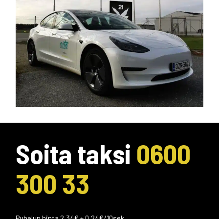
Soita taksi
0600
300 33
Puhelun hinta 2,34€ + 0,24€/10sek.