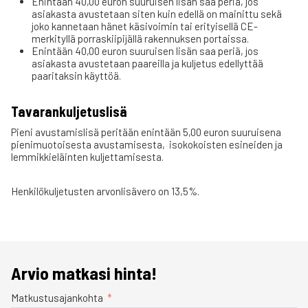
Enintään 40,00 euron suuruisen lisän saa periä, jos
asiakasta avustetaan siten kuin edellä on mainittu sekä
joko kannetaan hänet käsivoimin tai erityisellä CE-
merkityllä porraskiipijällä rakennuksen portaissa.
Enintään 40,00 euron suuruisen lisän saa periä, jos
asiakasta avustetaan paareilla ja kuljetus edellyttää
paaritaksin käyttöä.
Tavarankuljetuslisä
Pieni avustamislisä peritään enintään 5,00 euron suuruisena
pienimuotoisesta avustamisesta, isokokoisten esineiden ja
lemmikkieläinten kuljettamisesta.
Henkilökuljetusten arvonlisävero on 13,5%.
Arvio matkasi hinta!
Matkustusajankohta