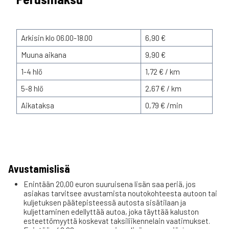
Arkisin klo 06.00-18.00
6,90 €
Muuna aikana
9,90 €
1-4 hlö
1,72 € / km
5-8 hlö
2,67 € / km
Aikataksa
0,79 € /min
Avustamislisä
Enintään 20,00 euron suuruisena lisän saa periä, jos
asiakas tarvitsee avustamista noutokohteesta autoon tai
kuljetuksen päätepisteessä autosta sisätilaan ja
kuljettaminen edellyttää autoa, joka täyttää kaluston
esteettömyyttä koskevat taksiliikennelain vaatimukset.