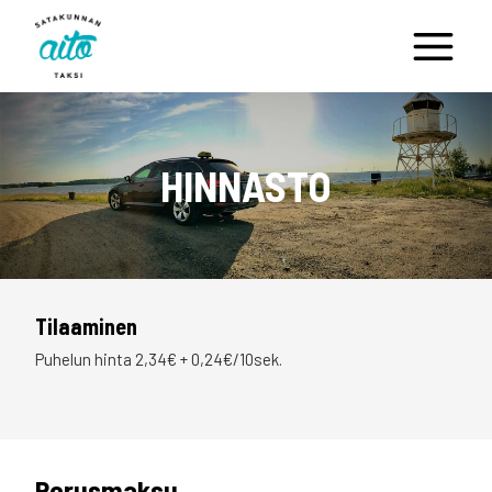
Siirry
sisältöön
HINNASTO
Tilaaminen
Puhelun hinta 2,34€ + 0,24€/10sek.
Perusmaksu