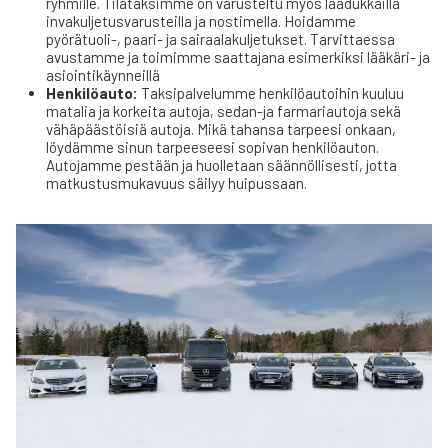
ryhmille. Tilataksimme on varusteltu myös laadukkailla
invakuljetusvarusteilla ja nostimella. Hoidamme
pyörätuoli-, paari- ja sairaalakuljetukset. Tarvittaessa
avustamme ja toimimme saattajana esimerkiksi lääkäri- ja
asiointikäynneillä
Henkilöauto:
Taksipalvelumme henkilöautoihin kuuluu
matalia ja korkeita autoja, sedan-ja farmariautoja sekä
vähäpäästöisiä autoja. Mikä tahansa tarpeesi onkaan,
löydämme sinun tarpeeseesi sopivan henkilöauton.
Autojamme pestään ja huolletaan säännöllisesti, jotta
matkustusmukavuus säilyy huipussaan.