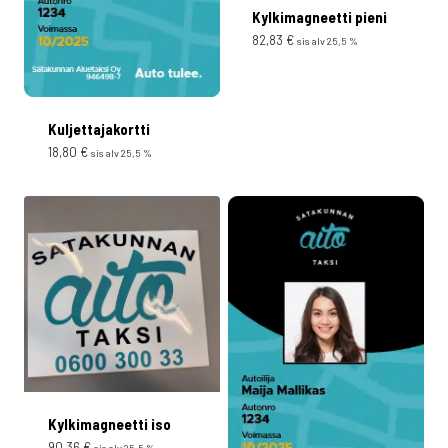
Kylkimagneetti pieni
82,83
€
sis alv 25,5 %
Kuljettajakortti
18,80
€
sis alv 25,5 %
Kylkimagneetti iso
90,36
€
sis alv 25,5 %