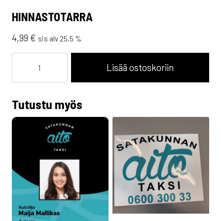
HINNASTOTARRA
4,99
€
sis alv 25,5 %
Hinnastotarra
määrä
Lisää ostoskoriin
Tutustu myös