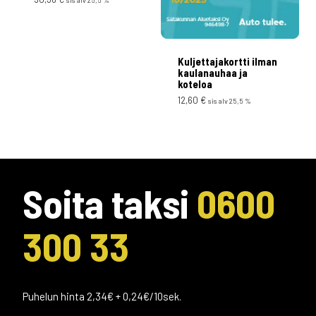
Kuljettajakortti ilman
kaulanauhaa ja
koteloa
12,60
€
sis alv 25,5 %
Soita taksi
0600
300 33
Puhelun hinta 2,34€ + 0,24€/10sek.