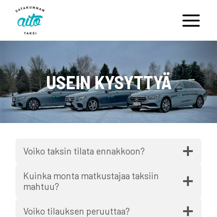
Siirry
sisältöön
USEIN KYSYTTYÄ
Voiko taksin tilata ennakkoon?
Kuinka monta matkustajaa taksiin
mahtuu?
Voiko tilauksen peruuttaa?