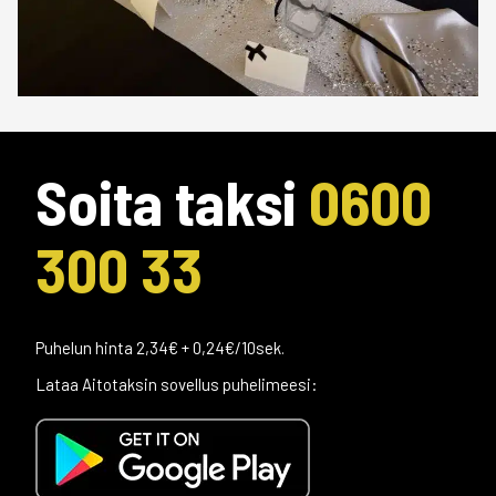
Soita taksi
0600
300 33
Puhelun hinta 2,34€ + 0,24€/10sek.
Lataa Aitotaksin sovellus puhelimeesi: