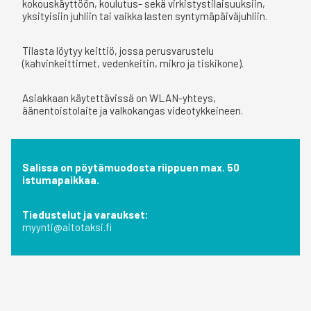
kokouskäyttöön, koulutus- sekä virkistystilaisuuksiin,
yksityisiin juhliin tai vaikka lasten syntymäpäiväjuhliin.
Tilasta löytyy keittiö, jossa perusvarustelu
(kahvinkeittimet, vedenkeitin, mikro ja tiskikone).
Asiakkaan käytettävissä on WLAN-yhteys,
äänentoistolaite ja valkokangas videotykkeineen.
Salissa on pöytämuodosta riippuen max. 50
istumapaikkaa.
Tiedustelut ja varaukset:
myynti@aitotaksi.fi