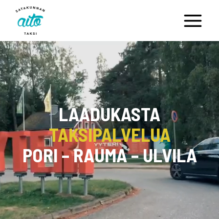
Siirry
sisältöön
LAADUKASTA
TAKSIPALVELUA
PORI – RAUMA – ULVILA