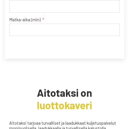
Matka-aika (min)
Aitotaksi on
luottokaveri
Aitotaksi tarjoaa turvalliset ja laadukkaat kuljetuspalvelut
monipuolisella, laadukkaalla ja turvallisella kalustolla