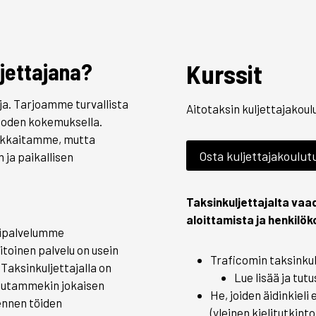
ljettajana
?
Kurssit
ja. Tarjoamme turvallista
Aitotaksin kuljettajakou
vuoden kokemuksella.
siakkaitamme, mutta
Osta kuljettajakoulut
 ja paikallisen
Taksinkuljettajalta va
aloittamista ja henkilö
ksipalvelumme
toinen palvelu on usein
Traficomin taksinkul
Taksinkuljettajalla on
Lue lisää ja tut
ulutammekin jokaisen
He, joiden äidinkieli 
 ennen töiden
(yleinen kielitutkint