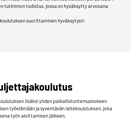
sen tutkinnon todistus, jossa on hyväksytty arvosana
akoulutuksen suorittaminen hyväksytysti
uljettajakoulutus
koulutuksen lisäksi yhden paikallistuntemuskokeen
isen työelämään ja syventävän laitekoulutuksen, joka
sena työn aloittamisen jälkeen.