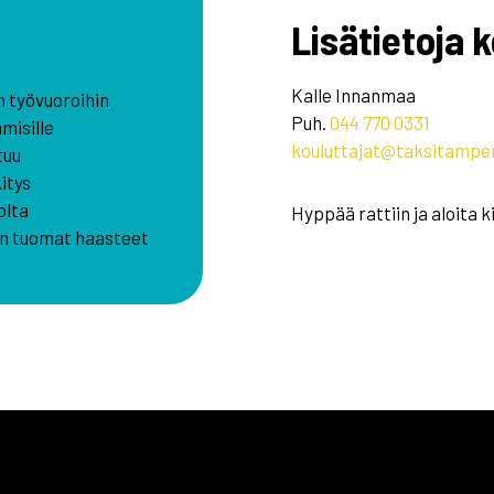
Lisätietoja 
Kalle Innanmaa
n työvuoroihin
Puh.
044 770 0331
hmisille
kouluttajat@taksitamper
tuu
kitys
olta
Hyppää rattiin ja aloita
ön tuomat haasteet