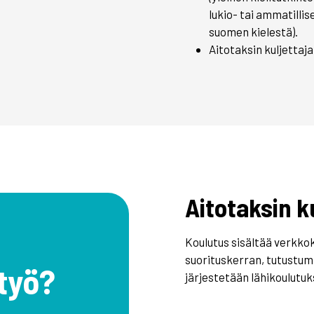
lukio- tai ammatilli
suomen kielestä).
Aitotaksin kuljettaj
Aitotaksin k
Koulutus sisältää verkko
suorituskerran, tutustum
työ?
järjestetään lähikoulutuk