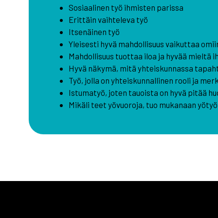
Sosiaalinen työ ihmisten parissa
Erittäin vaihteleva työ
Itsenäinen työ
Yleisesti hyvä mahdollisuus vaikuttaa omii
Mahdollisuus tuottaa iloa ja hyvää mieltä i
Hyvä näkymä, mitä yhteiskunnassa tapah
Työ, jolla on yhteiskunnallinen rooli ja mer
Istumatyö, joten tauoista on hyvä pitää hu
Mikäli teet yövuoroja, tuo mukanaan yöty