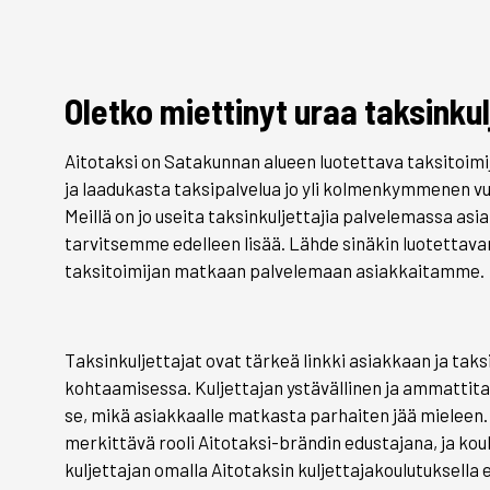
Oletko miettinyt uraa taksinku
Aitotaksi on Satakunnan alueen luotettava taksitoimi
ja laadukasta taksipalvelua jo yli kolmenkymmenen 
Meillä on jo useita taksinkuljettajia palvelemassa a
tarvitsemme edelleen lisää. Lähde sinäkin luotettavan
taksitoimijan matkaan palvelemaan asiakkaitamme.
Taksinkuljettajat ovat tärkeä linkki asiakkaan ja ta
kohtaamisessa. Kuljettajan ystävällinen ja ammattitai
se, mikä asiakkaalle matkasta parhaiten jää mieleen. 
merkittävä rooli Aitotaksi-brändin edustajana, ja ko
kuljettajan omalla Aitotaksin kuljettajakoulutuksella