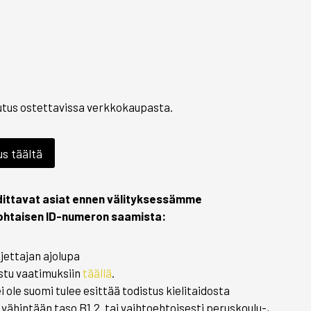
lutus ostettavissa verkkokaupasta.
us täältä
adittavat asiat ennen välityksessämme
kohtaisen ID-numeron saamista:
jettajan ajolupa
ustu vaatimuksiin
täällä
.
ei ole suomi tulee esittää todistus kielitaidosta
o vähintään taso B1.2. tai vaihtoehtoisesti peruskoulu-,